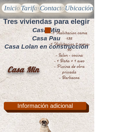
Inicio
Tarifas
Contacto
Ubicación
Tres viviendas para elegir
Casa Min
-1 Habitacion cama
Casa Pau
135
-1 Habitacion 2 camas
Casa Lolan en construcción
90
- Salon - cocina
- 1 Baño + 1 aseo
- Piscina de obra
Casa Min
privada
- Barbacoa
Información adicional